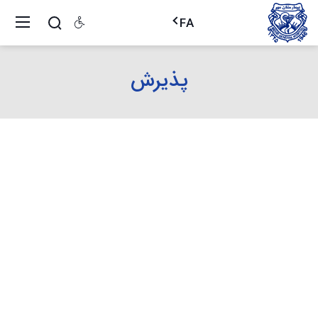
FA
پذیرش