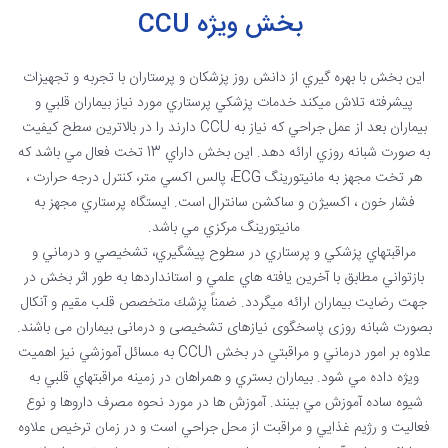
بخش ویژه CCU
اين بخش با بهره گيري از دانش روز پزشكان و پرستاران با تجربه و تجهيزات
پيشرفته تلاش ميكند خدمات پزشكي پرستاري مورد نياز بيماران قلبي و
بيماران بعد از عمل جراحي كه نياز به CCU دارند را در بالاترين سطح كيفيت
به صورت شبانه روزي ارائه د‌هد. اين بخش داراي 13 تخت فعال مي باشد كه
هر تخت مجهز به مانيتورينگ ECG، پالس اكسي متر، كنترل درجه حرارت ،
فشار خون ، اكسيژن و ساكشن سانترال است. ایستگاه پرستاري مجهز به
مانيتورينگ مركزي مي باشد.
مراقبتهاي پزشكي و پرستاري در سطوح پيشگيري، تشخيصي و درماني و
بازتواني مطابق با آخرين يافته هاي علمي و استانداردها به طور اثر بخش در
جهت رضايت بيماران ارائه ميگردد. ضمناً پزشك متخصص قلب مقیم و آنكال
بصورت شبانه روزی پاسخگوی نیازهای تشخیصی و درمانی بیماران می باشند.
علاوه بر امور درماني و مراقبتي در بخش CCU1 به مسائل آموزشي نيز اهميت
ويژه داده مي شود. بيماران بستري و همراهان در زمينه مراقبتهاي قلبي به
شيوه ساده آموزش مي بينند. آموزش ها در مورد نحوه مصرف داروها و نوع
فعاليت و رژيم غذايي و مراقبت از محل جراحي است و در زمان ترخيص علاوه