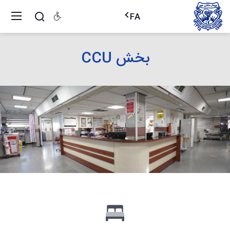
FA
بخش CCU